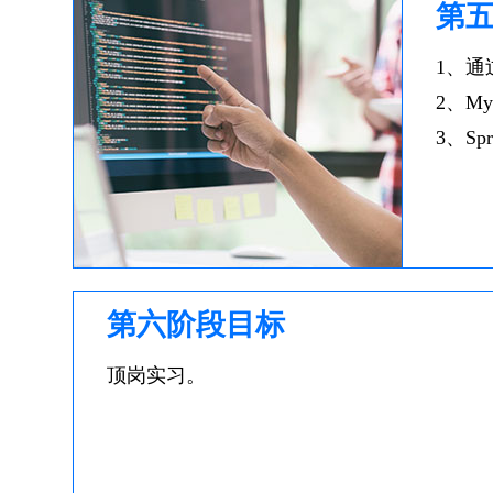
第
1、通
2、M
3、S
第六阶段目标
顶岗实习。