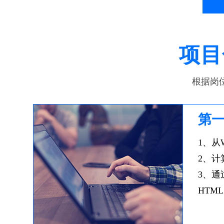
项
根据岗
第
1、从W
2、
3、通
HTM