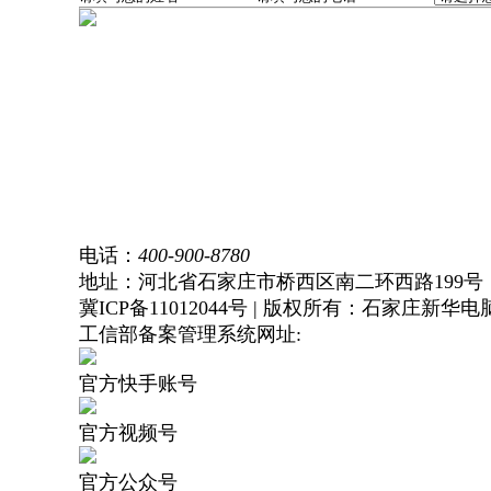
首页
学校简介
新闻中心
校园风光
专业设置
教师团队
学生作品
就业服务
电话：
400-900-8780
地址：河北省石家庄市桥西区南二环西路199号
冀ICP备11012044号 | 版权所有：石家庄新华
工信部备案管理系统网址:
https://beian.miit.gov.c
官方快手账号
官方视频号
官方公众号