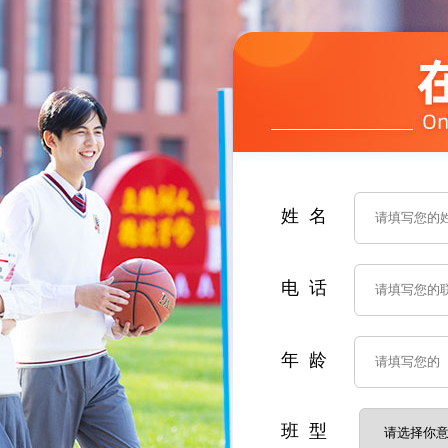
姓 名
电 话
年 龄
班 型