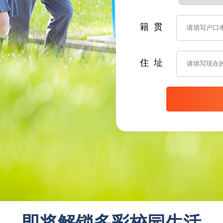
籍 贯
住 址