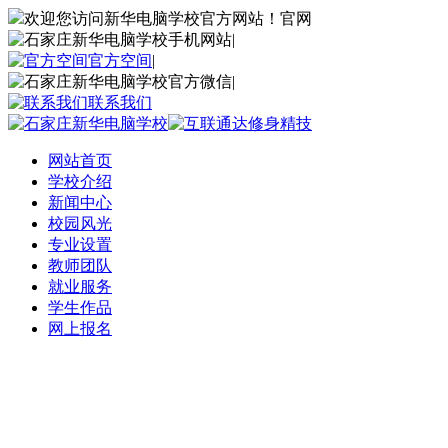
欢迎您访问新华电脑学校官方网站！
官网
手机网站
|
官方空间
|
官方微信
|
联系我们
网站首页
学校介绍
新闻中心
校园风光
专业设置
教师团队
就业服务
学生作品
网上报名