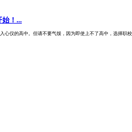
！...
入心仪的高中。但请不要气馁，因为即使上不了高中，选择职校