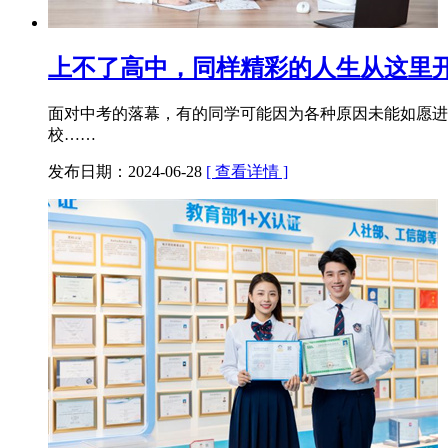
上不了高中，同样精彩的人生从这里开始
面对中考的落幕，有的同学可能因为各种原因未能如愿进
校……
发布日期：2024-06-28
[ 查看详情 ]