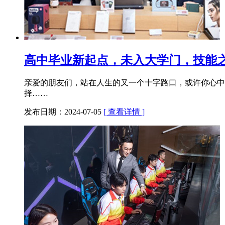
高中毕业新起点，未入大学门，技能之光
亲爱的朋友们，站在人生的又一个十字路口，或许你心中
择……
发布日期：2024-07-05
[ 查看详情 ]