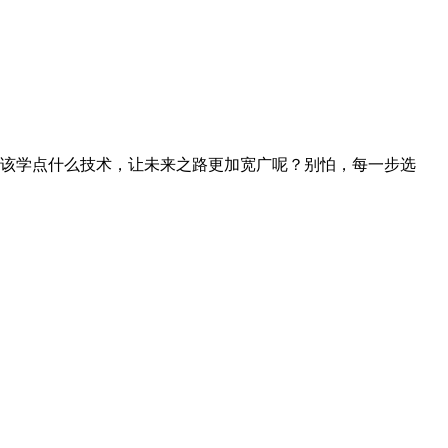
该学点什么技术，让未来之路更加宽广呢？别怕，每一步选